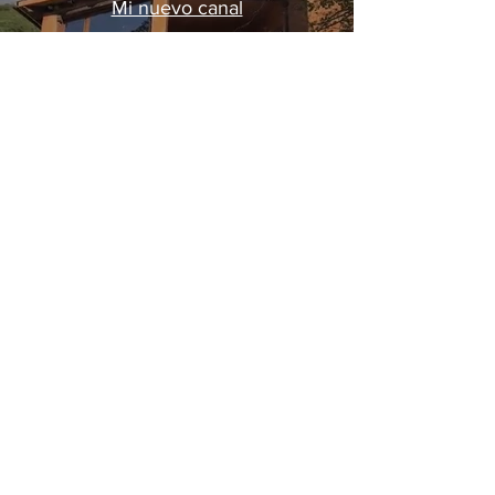
Mi nuevo canal
Heim
Contact us:​​​​
Info@canxisquet.com
34+654 045 027
Folge uns: