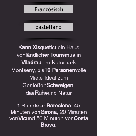
Französisch
castellano
Kann Xisquet
ist ein Haus
von
ländlicher Tourismus in
Viladrau
, im Naturpark
Montseny, bis
10 Personen
volle
Miete Ideal zum
Genießen
Schweigen
,
das
Ruhe
und Natur
1 Stunde ab
Barcelona
, 45
Minuten von
Girona
, 20 Minuten
von
Vic
und 50 Minuten von
Costa
Brava
.