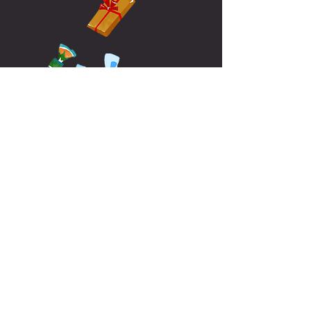
Anfang
Contact us:​​​​
Info@canxisquet.com
34+654 045 027
Folge uns: